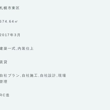
札幌市東区
674.64㎡
2017年3月
建築一式
内装仕上
賃貸
自社プラン
自社施工
自社設計
現場
管理
RC造