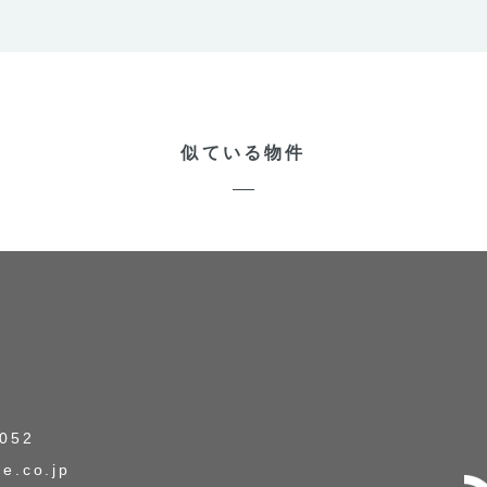
似ている物件
8052
e.co.jp