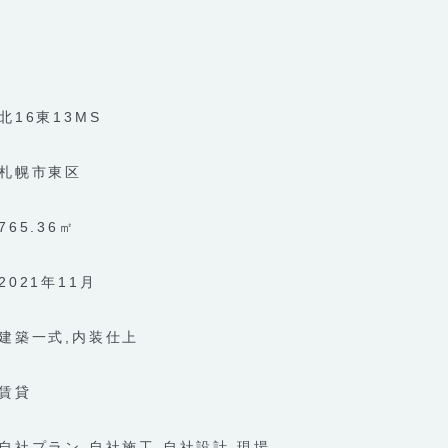
北16東13MS
札幌市東区
765.36㎡
2021年11月
建築一式
内装仕上
賃貸
自社プラン
自社施工
自社設計
現場