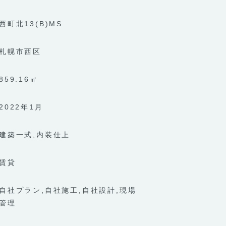
西町北13(B)MS
札幌市西区
859.16㎡
2022年1月
建築一式
内装仕上
賃貸
自社プラン
自社施工
自社設計
現場
管理