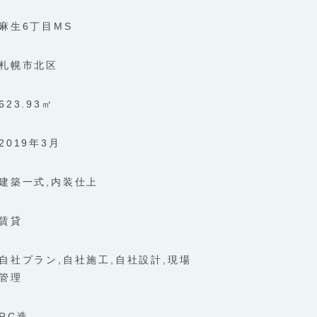
麻生6丁目MS
札幌市北区
623.93㎡
2019年3月
建築一式
内装仕上
賃貸
自社プラン
自社施工
自社設計
現場
管理
RC造